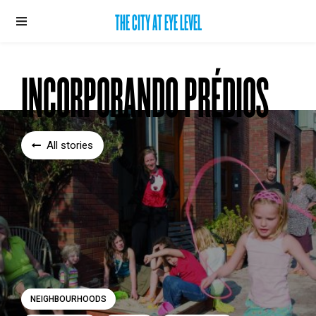
THE CITY AT EYE LEVEL
INCORPORANDO PRÉDIOS
All stories
NEIGHBOURHOODS