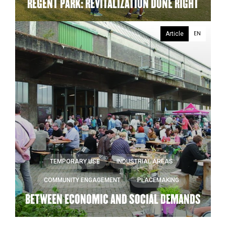
REGENT PARK: REVITALIZATION DONE RIGHT
Article
EN
TEMPORARY USE
INDUSTRIAL AREAS
COMMUNITY ENGAGEMENT
PLACEMAKING
BETWEEN ECONOMIC AND SOCIAL DEMANDS