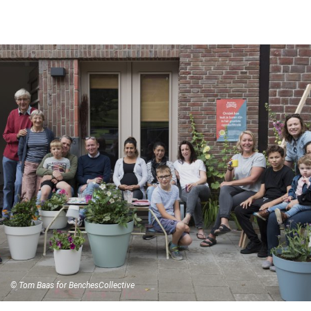
©️ Tom Baas for BenchesCollective