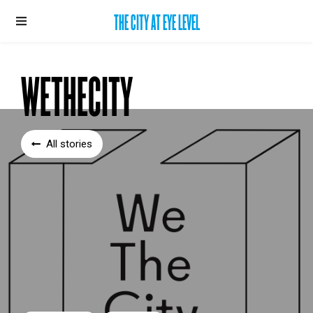
THE CITY AT EYE LEVEL
WETHECITY
All stories