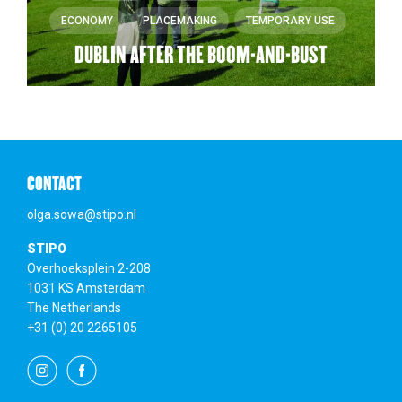
ECONOMY
PLACEMAKING
TEMPORARY USE
DUBLIN AFTER THE BOOM-AND-BUST
CONTACT
olga.sowa@stipo.nl
STIPO
Overhoeksplein 2-208
1031 KS Amsterdam
The Netherlands
+31 (0) 20 2265105