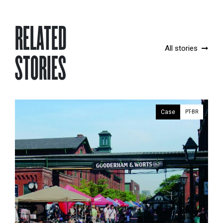
RELATED
All stories
STORIES
Case
PT-BR