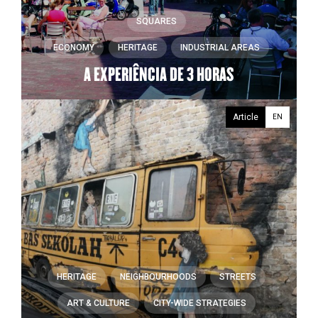
SQUARES
ECONOMY
HERITAGE
INDUSTRIAL AREAS
A EXPERIÊNCIA DE 3 HORAS
Article
EN
HERITAGE
NEIGHBOURHOODS
STREETS
ART & CULTURE
CITY-WIDE STRATEGIES