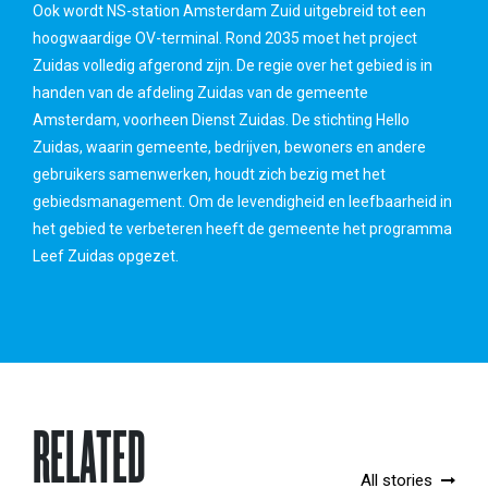
Ook wordt NS-station Amsterdam Zuid uitgebreid tot een
hoogwaardige OV-terminal. Rond 2035 moet het project
Zuidas volledig afgerond zijn. De regie over het gebied is in
handen van de afdeling Zuidas van de gemeente
Amsterdam, voorheen Dienst Zuidas. De stichting Hello
Zuidas, waarin gemeente, bedrijven, bewoners en andere
gebruikers samenwerken, houdt zich bezig met het
gebiedsmanagement. Om de levendigheid en leefbaarheid in
het gebied te verbeteren heeft de gemeente het programma
Leef Zuidas opgezet.
RELATED
All stories