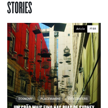
STORIES
Article
PT-BR
ECONOMY
PLACEMAKING
CITY CENTERS