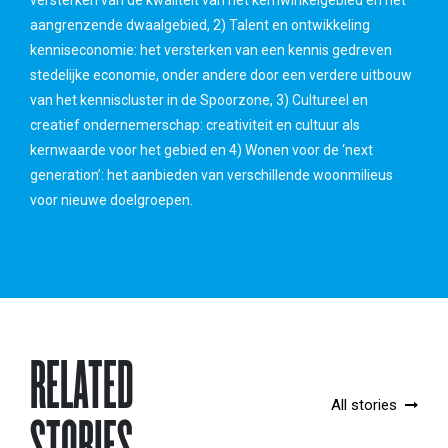
aangrenzende dwaalgebied, 2) Talent en ontwikkeling
kenniseconomie: het versterken van een kennis gedreven
stedelijke economie, onder andere door een verdere uitbouw
van het kenniscluster in de Spoorzone, 3) Cultureel en
creatief ondernemerschap: creativiteit en cultuur als
kernwaarde voor het gebied en 4) Wonen voor de ‘next
generation’: het aanbieden van verschillende woonmilieus
voor nieuwe doelgroepen.
RELATED
All stories
STORIES