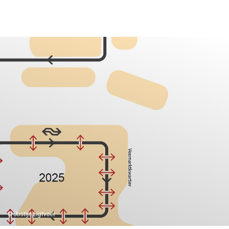
©️ Jostijn Ligtvoet