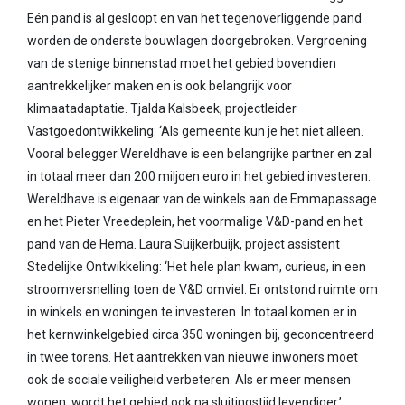
Eén pand is al gesloopt en van het tegenoverliggende pand
worden de onderste bouwlagen doorgebroken. Vergroening
van de stenige binnenstad moet het gebied bovendien
aantrekkelijker maken en is ook belangrijk voor
klimaatadaptatie. Tjalda Kalsbeek, projectleider
Vastgoedontwikkeling: ‘Als gemeente kun je het niet alleen.
Vooral belegger Wereldhave is een belangrijke partner en zal
in totaal meer dan 200 miljoen euro in het gebied investeren.
Wereldhave is eigenaar van de winkels aan de Emmapassage
en het Pieter Vreedeplein, het voormalige V&D-pand en het
pand van de Hema. Laura Suijkerbuijk, project assistent
Stedelijke Ontwikkeling: ‘Het hele plan kwam, curieus, in een
stroomversnelling toen de V&D omviel. Er ontstond ruimte om
in winkels en woningen te investeren. In totaal komen er in
het kernwinkelgebied circa 350 woningen bij, geconcentreerd
in twee torens. Het aantrekken van nieuwe inwoners moet
ook de sociale veiligheid verbeteren. Als er meer mensen
wonen, wordt het gebied ook na sluitingstijd levendiger.’