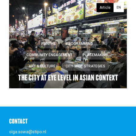
Article
EN
PLINTHS
PROGRAMMING
COMMUNITY ENGAGEMENT
PLACEMAKING
ART & CULTURE
CITY-WIDE STRATEGIES
THE CITY AT EYE LEVEL IN ASIAN CONTEXT
CONTACT
olga.sowa@stipo.nl