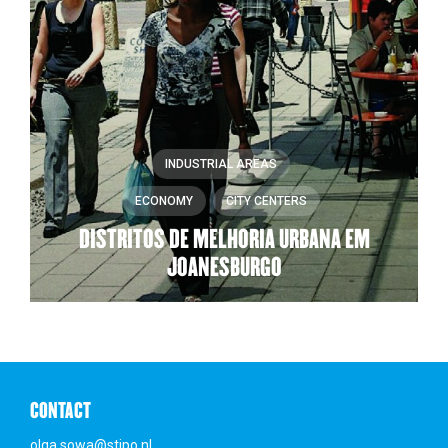
INDUSTRIAL AREAS
ECONOMY
CITY CENTERS
DISTRITOS DE MELHORIA URBANA EM
JOANESBURGO
CONTACT
olga.sowa@stipo.nl