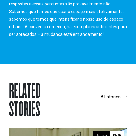
respostas a essas perguntas são provavelmente não.
Sabemos que temos que usar o espaço mais efetivamente;
sabemos que temos que intensificar o nosso uso do espaço
urbano. A conversa começou, há exemplares suficientes para
ser abraçados – a mudança está em andamento!
RELATED
All stories
STORIES
Article
PT-BR