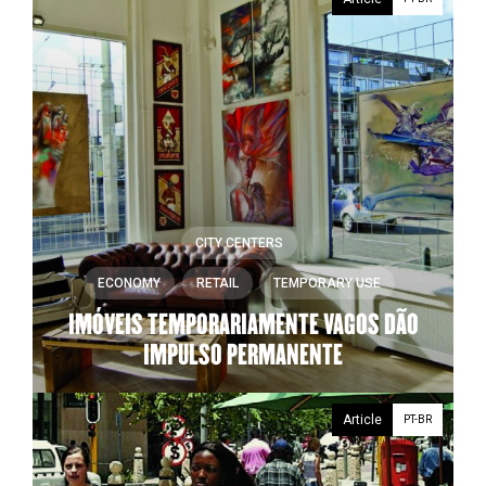
CITY CENTERS
ECONOMY
RETAIL
TEMPORARY USE
IMÓVEIS TEMPORARIAMENTE VAGOS DÃO
IMPULSO PERMANENTE
Article
PT-BR