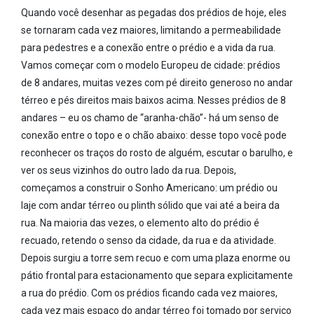
Quando você desenhar as pegadas dos prédios de hoje, eles
se tornaram cada vez maiores, limitando a permeabilidade
para pedestres e a conexão entre o prédio e a vida da rua.
Vamos começar com o modelo Europeu de cidade: prédios
de 8 andares, muitas vezes com pé direito generoso no andar
térreo e pés direitos mais baixos acima. Nesses prédios de 8
andares – eu os chamo de “aranha-chão”- há um senso de
conexão entre o topo e o chão abaixo: desse topo você pode
reconhecer os traços do rosto de alguém, escutar o barulho, e
ver os seus vizinhos do outro lado da rua. Depois,
começamos a construir o Sonho Americano: um prédio ou
laje com andar térreo ou plinth sólido que vai até a beira da
rua. Na maioria das vezes, o elemento alto do prédio é
recuado, retendo o senso da cidade, da rua e da atividade.
Depois surgiu a torre sem recuo e com uma plaza enorme ou
pátio frontal para estacionamento que separa explicitamente
a rua do prédio. Com os prédios ficando cada vez maiores,
cada vez mais espaço do andar térreo foi tomado por serviço