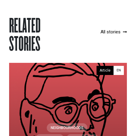
RELATED
All stories
STORIES
Article
EN
NEIGHBOURHOODS